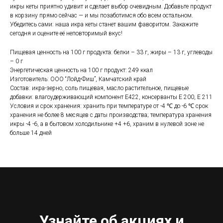
икры кеты приятно удивит и сделает выбор очевидным. Добавьте продукт
в корзину прямо сейчас — и мы позаботимся обо всем остальном.
Убедитесь сами: наша икра кеты станет вашим фаворитом. Закажите
сегодня и оцените её неповторимый вкус!
Пищевая ценность на 100 г продукта: белки – 33 г, жиры – 13 г, углеводы
– 0 г
Энергетическая ценность на 100 г продукт: 249 ккал
Изготовитель: ООО “Лойд-Фиш”, Камчатский край
Состав: икра-зерно, соль пищевая, масло растительное, пищевые
добавки: влагоудерживающий компонент Е422, консерванты Е 200, Е 211
Условия и срок хранения: хранить при температуре от -4 ℃ до -6 ℃ срок
хранения не более 8 месяцев с даты производства; температура хранения
икры -4 -6, а в бытовом холодильнике +4 +6, храним в нулевой зоне не
больше 14 дней
Узнайте об акциях и