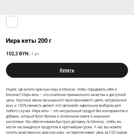
Икра кеты 200 г
102,3
BYN
/
1 pc
Купить
Ищете, где купить красную икру в Минске, чтобы порадовать себя и
близких? Икра кеты — это сочетание премиального качества и доступной
цены. Крупные зерна насыщенного ярко-оранжевого цвета, натуральный
вкус и 100% свежесть делают этот деликатес идеальным выбором для
любого случая. Икра кеты — это натуральный продукт без консервантов и
добавок, который богат белком и полезными омега-3 жирными
кислотами. Мы обеспечиваем быструю доставку по Минску, чтобы вы
могли наслаждаться продуктом в кратчайшие сроки. У нас вы можете
купить качественную красную икру, не переплачивая. Цена за 200 грамм