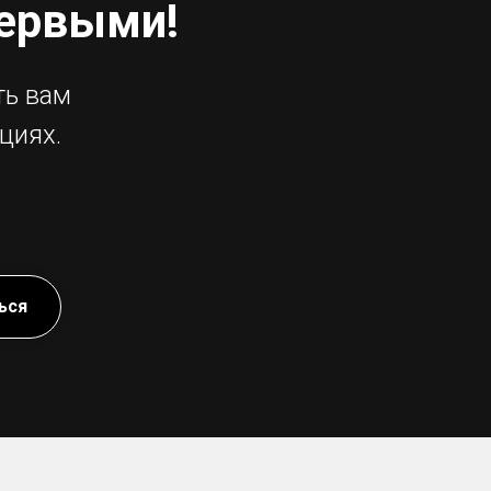
первыми!
ть вам
циях.
ься