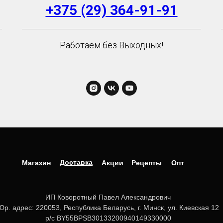
+375 (29) 364-91-91
Работаем без Выходных!
Доставка
Магазин
Акции
Рецепты
Опт
ИП Коворотный Павел Александрович
Юр. адрес: 220053, Республика Беларусь, г. Минск, ул. Киевская 12
р/с BY55BPSB30133200940149330000