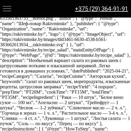
{ "@context": "https://schema.org", "@type": "Recipe", "name":
"Салат из раковых шеек", "image":
+375 (29) 364-91-91
"https://rakivminske.by/images/tild3462-3163-4736-b232-
633565363735__noroot.png", "author": { "@type": "Person",
"name": "Шеф-повар Rakivminske" }, "publisher": { "@type":
"Organization", "name": "Rakivminske", "url":
"https://rakivminske.by/", "logo": { "@type": "ImageObject", "url":
"https://rakivminske.by/images/tild3461-6630-4538-b561-
383662613934__rakivminske.svg" } }, "url":
"https://rakivminske.by/recipe_salad", "mainEntityOfPage": {
"@type": "WebPage", "@id": "https://rakivminske.by/recipe_salad" },
"description": "Необычный вариант салата из раковых шеек с
цитрусовыми нотками и изысканной заправкой. Легко
готовится в домашних условиях.", "datePublished": "2025-04-21",
"recipeCategory": "Салаты", "recipeCuisine": "Авторская кухня",
"keywords": "салат из раковых шеек, морепродукты, изысканные
рецепты, цитрусовая заправка", "recipeYield": "4 порции",
"prepTime": "PT20M", "cookTime": "PT15M", "totalTime":
"PT35M", "recipeIngredient": [ "Раки — 10 штук", "Белое вино
сухое — 100 мл", "Апельсин — 2 штуки", "Грейпфрут — 1
штука", "Чеснок — 1-2 зубчика", "Сливочное масло — 2 ч. л.",
"Горчица в зернах — 1 ч. л.", "Растительное масло — 3-4 ч. л.",
"Сливки — 4 ст. л.", "Луковица — 1 штука", "Листья салата — 1
пучок", "Соль — по вкусу", "Перец — по вкусу" ],
"recipeInstructions": [ { "@type": "HowToStep", "name":