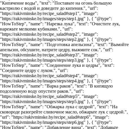
"Кипячение воды", "text": "Поставьте на огонь большую
кастрюлю с водой и доведите до кипения.", "url":
"https://rakivminske.by/recipe_salad#step1", "image":
"https://rakivminske.by/images/steps/step1.jpg" }, { "@type":
"HowToStep", "name": "Нарезка лука", "text": "Очистите лук,
нарежьте мелкими кубиками.", "url":
"https://rakivminske.by/recipe_salad#step2", "image":
"https://rakivminske.by/images/steps/step2.jpg" }, { "@type":
"HowToStep", "name": "Подготовка апельсина", "text": "Вымойте
апельсин, обсушите, натрите цедру, выжмите сок.", "url":
"https://rakivminske.by/recipe_salad#step3", "image":
"https://rakivminske.by/images/steps/step3.jpg" }, { "@type":
"HowToStep", "name": "Соединение лука и цедры", "text":
"Соедините цедру с луком.", "url":
"https://rakivminske.by/recipe_salad#step4", "image":
"https://rakivminske.by/images/steps/step4.jpg" }, { "@type":
"HowToStep", "name": "Варка раков", "text": "В кипящую
подсоленную воду опустите раков.", "url":
"https://rakivminske.by/recipe_salad#step5", "image":
"https://rakivminske.by/images/steps/step5.jpg" }, { "@type":
"HowToStep", "name": "Обжарка лука с цедрой", "text": "На
сковороде разогрейте сливочное масло, обжарьте лук с цедрой.",
"url": "https://rakivminske.by/recipe_salad#step6", "image":
"https://rakivminske.by/images/steps/step6.jpg" }, { "@type":
"HowToStep", "name": "Добавление вина", "text": "Добавьте