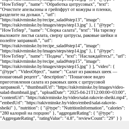
"HowToStep", "name": "Обработка цитрусовых", "text":
"Очистите апельсины и грейпфрут от кожуры и пленки,
разделите на дольки.", "url":
"https://rakivminske.by/recipe_salad#step13", "image":
"https://rakivminske.by/images/steps/step13.jpg" }, { "@type":
"HowToStep", "name": "Сборка салата", "text": "На тарелку
выложите листья салата, сверху цитрусы, раковые шейки и
полейте заправкой.", "url":
"https://rakivminske.by/recipe_salad#step14", "image":
"https://rakivminske.by/images/steps/step14.jpg" }, { "@type":
"HowToStep", "name": "Подача", "text": "Наслаждайтесь!", "url":
"https://rakivminske.by/recipe_salad#step15", "image":
"https://rakivminske.by/images/steps/step15.jpg" } ], "video": {
"@type": "VideoObject", "name": "Салат из раковых шеек —
пошаговый рецепт", "description": "Пошаговое видео
приготовления салата из раковых шеек с цитрусовой
заправкой.", "thumbnailUrl": "https://rakivminske.by/images/video-
salad-thumbnail.jpg", "uploadDate": "2025-04-21T12:00:00+03:00",
"contentUrl": "https://rakivminske.by/video/salat-rakovie-sheiki.mp4",
"embedUrl": "https://rakivminske.by/video/embed/salat-rakovie-
sheiki" }, "nutrition": { "@type": "NutritionInformation", "calories":
"280 калорий на порцию" }, "aggregateRating": { "@type":
"AggregateRating", "ratingValue": "4.8", "reviewCount": "29" } }