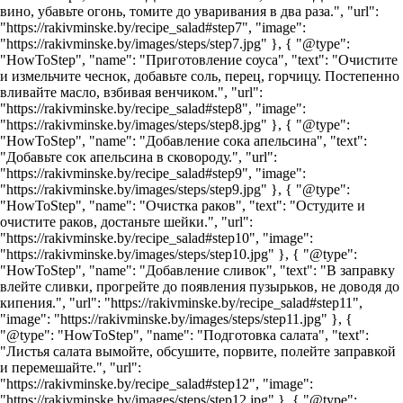
вино, убавьте огонь, томите до уваривания в два раза.", "url":
"https://rakivminske.by/recipe_salad#step7", "image":
"https://rakivminske.by/images/steps/step7.jpg" }, { "@type":
"HowToStep", "name": "Приготовление соуса", "text": "Очистите
и измельчите чеснок, добавьте соль, перец, горчицу. Постепенно
вливайте масло, взбивая венчиком.", "url":
"https://rakivminske.by/recipe_salad#step8", "image":
"https://rakivminske.by/images/steps/step8.jpg" }, { "@type":
"HowToStep", "name": "Добавление сока апельсина", "text":
"Добавьте сок апельсина в сковороду.", "url":
"https://rakivminske.by/recipe_salad#step9", "image":
"https://rakivminske.by/images/steps/step9.jpg" }, { "@type":
"HowToStep", "name": "Очистка раков", "text": "Остудите и
очистите раков, достаньте шейки.", "url":
"https://rakivminske.by/recipe_salad#step10", "image":
"https://rakivminske.by/images/steps/step10.jpg" }, { "@type":
"HowToStep", "name": "Добавление сливок", "text": "В заправку
влейте сливки, прогрейте до появления пузырьков, не доводя до
кипения.", "url": "https://rakivminske.by/recipe_salad#step11",
"image": "https://rakivminske.by/images/steps/step11.jpg" }, {
"@type": "HowToStep", "name": "Подготовка салата", "text":
"Листья салата вымойте, обсушите, порвите, полейте заправкой
и перемешайте.", "url":
"https://rakivminske.by/recipe_salad#step12", "image":
"https://rakivminske.by/images/steps/step12.jpg" }, { "@type":